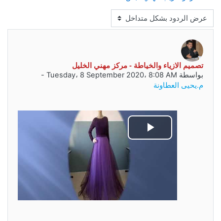
نمط العرض
عدد الردود: 0
تصميم الازياء والخياطة - مركز مهني الخليل
بواسطة
Tuesday، 8 September 2020، 8:08 AM
-
م.يحيى العطاونة
تشغيل
الفيديو